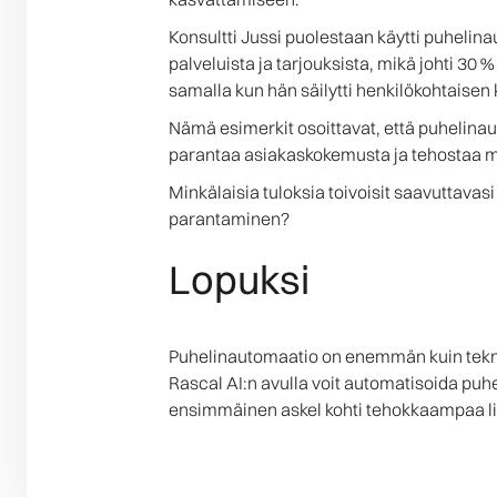
Konsultti Jussi puolestaan käytti puheli
palveluista ja tarjouksista, mikä johti 3
samalla kun hän säilytti henkilökohtaisen
Nämä esimerkit osoittavat, että puhelinaut
parantaa asiakaskokemusta ja tehostaa mar
Minkälaisia tuloksia toivoisit saavuttava
parantaminen?
Lopuksi
Puhelinautomaatio on enemmän kuin teknin
Rascal AI:n avulla voit automatisoida puhe
ensimmäinen askel kohti tehokkaampaa li