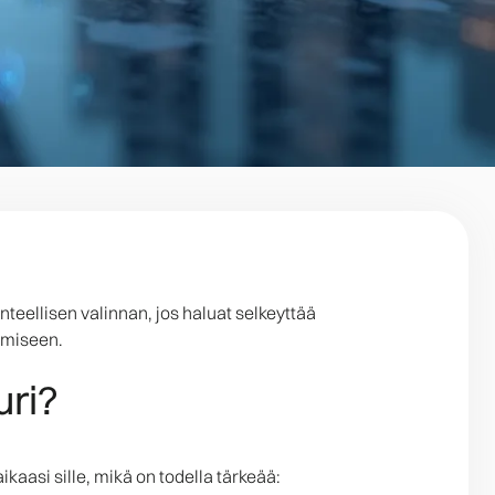
eellisen valinnan, jos haluat selkeyttää
amiseen.
uri?
aasi sille, mikä on todella tärkeää: