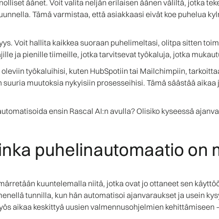
lliset äänet. Voit valita neljän erilaisen äänen väliltä, jotka t
unnella. Tämä varmistaa, että asiakkaasi eivät koe puhelua kylm
ys. Voit hallita kaikkea suoraan puhelimeltasi, olitpa sitten toim
jille ja pienille tiimeille, jotka tarvitsevat työkaluja, jotka mu
leviin työkaluihisi, kuten HubSpotiin tai Mailchimpiin, tarkoittaa 
uuria muutoksia nykyisiin prosesseihisi. Tämä säästää aikaa ja
t automatisoida ensin Rascal AI:n avulla? Olisiko kyseessä ajanv
uinka puhelinautomaatio on m
rretään kuuntelemalla niitä, jotka ovat jo ottaneet sen käytt
menellä tunnilla, kun hän automatisoi ajanvaraukset ja usein ky
yös aikaa keskittyä uusien valmennusohjelmien kehittämiseen – j