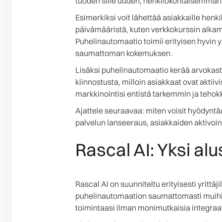
tuoden sille uuden, henkilökohtaisemman
Esimerkiksi voit lähettää asiakkaille henkil
päivämääristä, kuten verkkokurssin alkamis
Puhelinautomaatio toimii erityisen hyvin y
saumattoman kokemuksen.
Lisäksi puhelinautomaatio kerää arvokasta 
kiinnostusta, milloin asiakkaat ovat akti
markkinointisi entistä tarkemmin ja teho
Ajattele seuraavaa: miten voisit hyödyn
palvelun lanseeraus, asiakkaiden aktivoi
Rascal AI: Yksi al
Rascal AI on suunniteltu erityisesti yrittä
puhelinautomaation saumattomasti muihin m
toimintaasi ilman monimutkaisia integraat