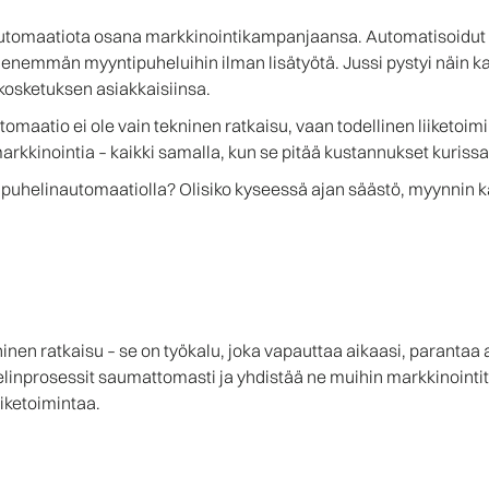
nautomaatiota osana markkinointikampanjaansa. Automatisoidut p
0 % enemmän myyntipuheluihin ilman lisätyötä. Jussi pystyi näin
 kosketuksen asiakkaisiinsa.
omaatio ei ole vain tekninen ratkaisu, vaan todellinen liiketoi
kkinointia – kaikki samalla, kun se pitää kustannukset kurissa
si puhelinautomaatiolla? Olisiko kyseessä ajan säästö, myynnin
en ratkaisu – se on työkalu, joka vapauttaa aikaasi, parantaa
linprosessit saumattomasti ja yhdistää ne muihin markkinointitoi
iketoimintaa.