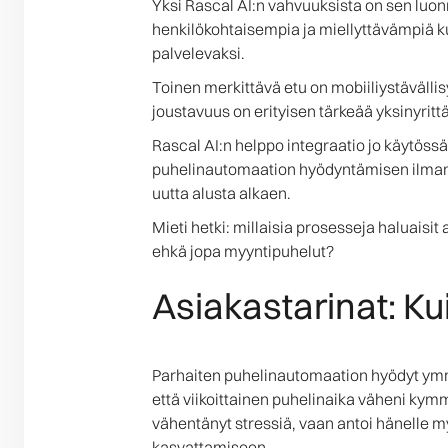
Yksi Rascal AI:n vahvuuksista on sen luonno
henkilökohtaisempia ja miellyttävämpiä ku
palvelevaksi.
Toinen merkittävä etu on mobiiliystävällisy
joustavuus on erityisen tärkeää yksinyrittä
Rascal AI:n helppo integraatio jo käytössä o
puhelinautomaation hyödyntämisen ilman s
uutta alusta alkaen.
Mieti hetki: millaisia prosesseja haluaisi
ehkä jopa myyntipuhelut?
Asiakastarinat: K
Parhaiten puhelinautomaation hyödyt ymmä
että viikoittainen puhelinaika väheni kym
vähentänyt stressiä, vaan antoi hänelle m
kasvattamiseen.