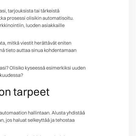
si, tarjouksista tai tärkeistä
ka prosessi olisikin automatisoitu.
kkinointiin, luoden asiakkaille
a, mitkä viestit herättävät eniten
ämä tieto auttaa sinua kohdentamaan
si? Olisiko kyseessä esimerkiksi uuden
eskuudessa?
ion tarpeet
linautomaation hallintaan. Alusta yhdistää
, jos haluat selkeyttää ja tehostaa