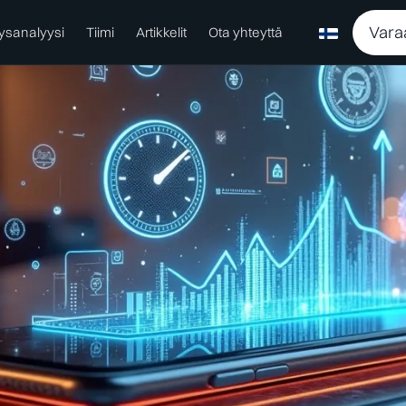
Vara
ysanalyysi
Tiimi
Artikkelit
Ota yhteyttä