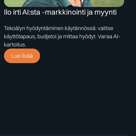
Ilo irti AI:sta -markkinointi ja myynti
Tekoälyn hyödyntäminen käytännössä: valitse
käyttötapaus, budjetoi ja mittaa hyödyt. Varaa AI-
kartoitus.
Lue lisää