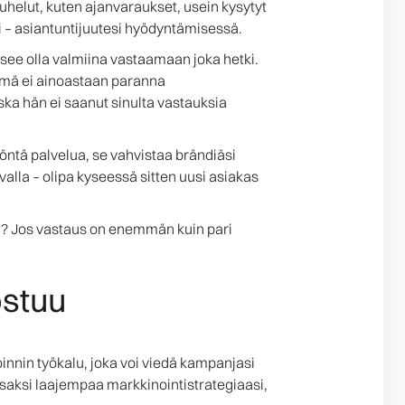
uhelut, kuten ajanvaraukset, usein kysytyt
si – asiantuntijuutesi hyödyntämisessä.
tsee olla valmiina vastaamaan joka hetki.
 Tämä ei ainoastaan paranna
ska hän ei saanut sinulta vastauksia
öntä palvelua, se vahvistaa brändiäsi
valla – olipa kyseessä sitten uusi asiakas
oida? Jos vastaus on enemmän kuin pari
ostuu
nnin työkalu, joka voi viedä kampanjasi
 osaksi laajempaa markkinointistrategiaasi,