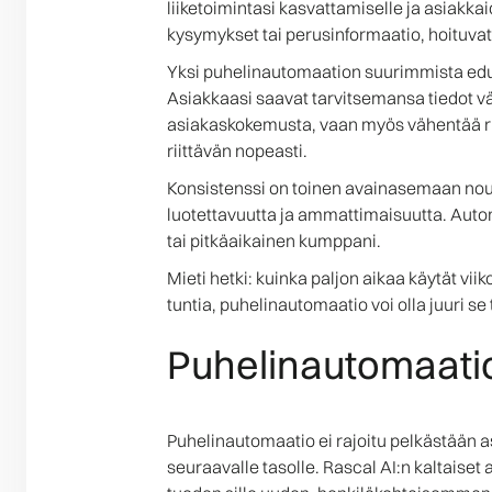
liiketoimintasi kasvattamiselle ja asiakk
kysymykset tai perusinformaatio, hoituvat 
Yksi puhelinautomaation suurimmista eduis
Asiakkaasi saavat tarvitsemansa tiedot väl
asiakaskokemusta, vaan myös vähentää risk
riittävän nopeasti.
Konsistenssi on toinen avainasemaan nous
luotettavuutta ja ammattimaisuutta. Automa
tai pitkäaikainen kumppani.
Mieti hetki: kuinka paljon aikaa käytät vi
tuntia, puhelinautomaatio voi olla juuri se 
Puhelinautomaatio
Puhelinautomaatio ei rajoitu pelkästään 
seuraavalle tasolle. Rascal AI:n kaltaiset