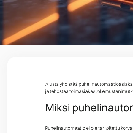
Alusta yhdistää puhelinautomaatioasiakask
ja tehostaa toimasiakaskokemustanimutka
Miksi puhelinautom
Puhelinautomaatio ei ole tarkoitettu korv