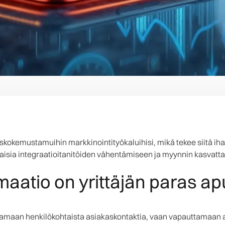
okemustamuihin markkinointityökaluihisi, mikä tekee siitä ihant
isia integraatioitanitöiden vähentämiseen ja myynnin kasvatt
aatio on yrittäjän paras ap
aamaan henkilökohtaista asiakaskontaktia, vaan vapauttamaan aik