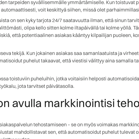
aiden tarpeiden syvällisemmälle ymmärtämiselle. Kun toistuvat p
automaattisesti, voit keskittyä siihen, missä olet parhaimmilla
ta on sen kyky tarjota 24/7 saatavuutta ilman, että sinun tarvi
ittömästi, olipa kello sitten kolme iltapäivällä tai kolme yöllä.
iä, että potentiaalinen asiakas kääntyy kilpailijan puoleen, ko
eva tekijä. Kun jokainen asiakas saa samanlaatuista ja virheet
tisoidut puhelut takaavat, että viestisi välittyy aina samalla ta
ikossa toistuviin puheluihin, jotka voitaisiin helposti automatis
työkalu, jota tarvitset päivätasolla.
n avulla markkinointisi teh
asiakaspalvelun tehostamiseen – se on myös voimakas markkinoi
 alustat mahdollistavat sen, että automatisoidut puhelut tulevat