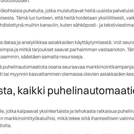
 ulottuvuuden.
ökohtaisia puheluita, jotka muistuttavat heitä uusista palveluista
esta. Tämä luo tunteen, että heitä hoidetaan yksilöllisesti, vaik
hdistettynä muihin kanaviin, kuten sähköposti- ja tekstiviestimar
dataa ja analytiikkaa asiakkaiden käyttäytymisestä. Voit seurat
ivisimpia ja mitkä tarjoukset saavat parhaimman vastaanoton. T
kkaammin, säästäen samalla resursseja.
tää puhelinautomaatiota osana seuraavaa markkinointikampanjaa
nti tai myynnin kasvattaminen olemassa olevien asiakkaiden k
usta, kaikki puhelinautomaat
jille, jotka kaipaavat yksinkertaista ja tehokasta ratkaisua puhe
arkkinointityökaluihisi, mikä tekee siitä ihanteellisen valinnan
ioita.