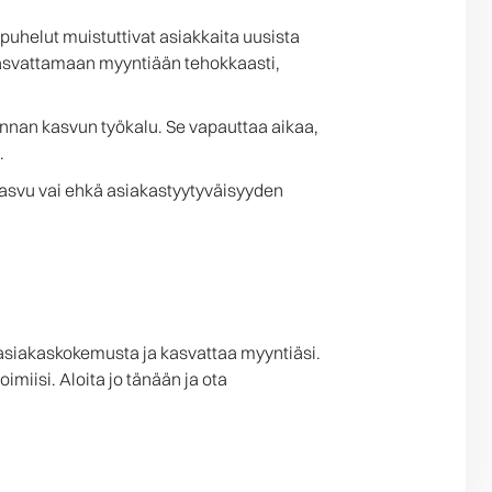
uhelut muistuttivat asiakkaita uusista
 kasvattamaan myyntiään tehokkaasti,
minnan kasvun työkalu. Se vapauttaa aikaa,
.
 kasvu vai ehkä asiakastyytyväisyyden
 asiakaskokemusta ja kasvattaa myyntiäsi.
miisi. Aloita jo tänään ja ota