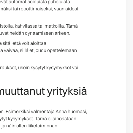
ekevät automatisoiduista puheluista
äksi tai robottimaiseksi, vaan aidosti
istolla, kahvilassa tai matkoilla. Tämä
kautuvat heidän dynaamiseen arkeen.
sitä, että voit aloittaa
 vaivaa, sillä et joudu opettelemaan
araukset, usein kysytyt kysymykset vai
uuttanut yrityksiä
öön. Esimerkiksi valmentaja Anna huomasi,
sytyt kysymykset. Tämä ei ainoastaan
a näin ollen liiketoiminnan